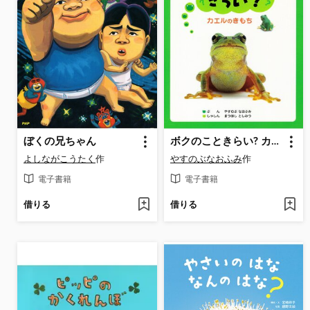
ぼくの兄ちゃん
ボクのこときらい? カエルのきもち
よしながこうたく
作
やすのぶなおふみ
作
電子書籍
電子書籍
借りる
借りる