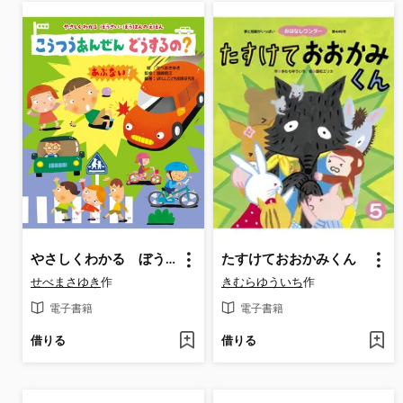
やさしくわかる ぼうさい・ぼうはんのえほん こうつうあんぜん どうするの?
たすけておおかみくん
せべまさゆき
作
きむらゆういち
作
電子書籍
電子書籍
借りる
借りる