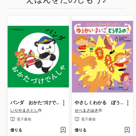
えほんをたのしもう♪
パンダ おかたづけでんしゃ
やさしくわかる ぼうさい・ぼうはんのえほん ゆうかい・まいご どうするの?
いりやまさとし
作
せべまさゆき
作
電子書籍
電子書籍
借りる
借りる