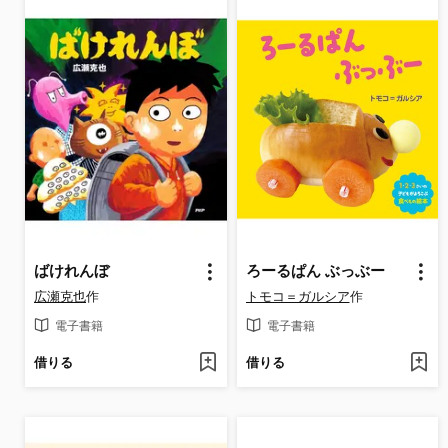
ばけれんぼ
ろーるぱん ぶっぶー
広瀬克也
作
トモコ＝ガルシア
作
電子書籍
電子書籍
借りる
借りる