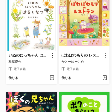
いぬのにっちゃん はるとなつ
ぽわぽわもりの レストラン
秋草愛
作
かとーゆーこ
作
電子書籍
電子書籍
借りる
借りる