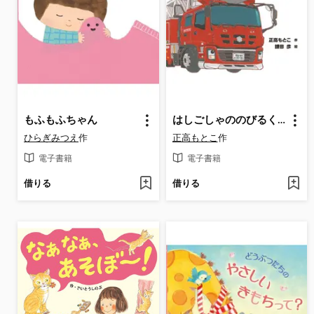
もふもふちゃん
はしごしゃののびるくん
ひらぎみつえ
作
正高もとこ
作
電子書籍
電子書籍
借りる
借りる