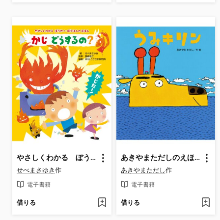
やさしくわかる ぼうさい・ぼうはんのえほん かじ どうするの?
あきやまただしのえほん うみキリン
せべまさゆき
作
あきやまただし
作
電子書籍
電子書籍
借りる
借りる