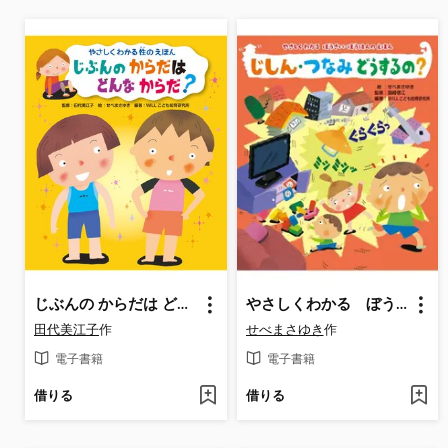
じぶんの からだは どんな からだ?
やさしくわかる ぼうさい・ぼうはんのえほん じしん・つなみ どうするの?
田代美江子
作
せべまさゆき
作
電子書籍
電子書籍
借りる
借りる