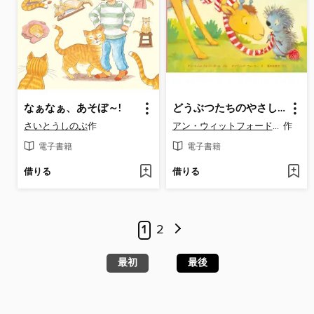
なぁなぁ、あそぼ～!
どうぶつたちのやさしいきもちって?
さいとうしのぶ
作
アン・ウィットフォード・ポール
作
電子書籍
電子書籍
借りる
借りる
1
2
最初
最後