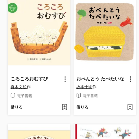
ころころおむすび
おべんとう たべたいな
真木文絵
作
坂本千明
作
電子書籍
電子書籍
借りる
借りる