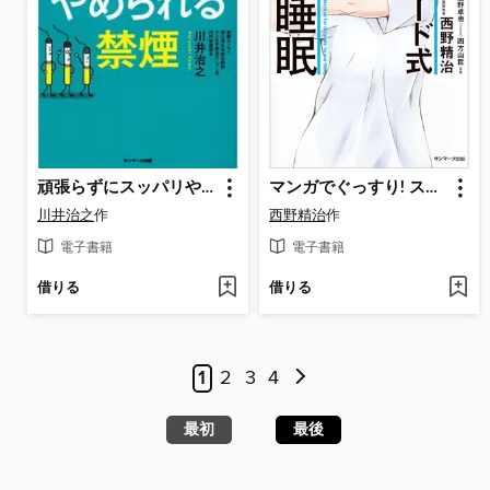
頑張らずにスッパリやめられる禁煙
マンガでぐっすり! スタンフォード式 最高の睡眠
川井治之
作
西野精治
作
電子書籍
電子書籍
借りる
借りる
1
2
3
4
最初
最後