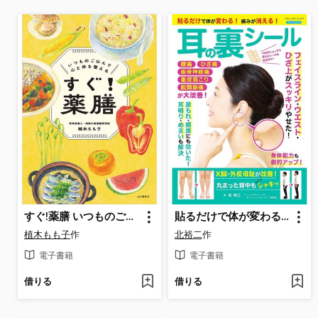
すぐ!薬膳 いつものごはんで心と体を整える
貼るだけで体が変わる!痛みが消える! 耳の裏シール
植木もも子
作
北裕二
作
電子書籍
電子書籍
借りる
借りる