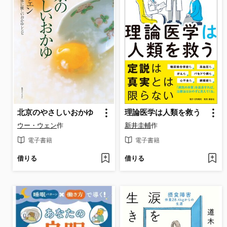
北京のやさしいおかゆ
理論医学は人類を救う
ウー・ウェン
作
新井圭輔
作
電子書籍
電子書籍
借りる
借りる