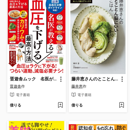
晋遊舎ムック 名医が教える 血圧を下げる最高の方法
藤井恵さんのとことん脳にいいごはん 「蒸す・ゆでる・煮る」でおいしく脳のデトックス
晋遊舎
作
藤井恵
作
電子書籍
電子書籍
借りる
借りる