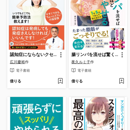
認知症にならないクセづくり--予防は何歳からでも! -
腸リンパを流せば驚くほどお腹からやせる 深部リンパ節開放 腸活マッサージ
広川慶裕
作
夜久ルミ子
作
電子書籍
電子書籍
借りる
借りる