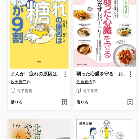
まんが 疲れの原因は糖が9割 健康診断ではみつからない不調の正体
弱った心臓を守る おかずレパートリー
牧田善二
作
佐藤直樹
作
電子書籍
電子書籍
借りる
借りる