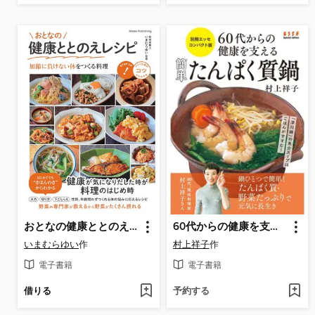
おとなの健康ととのえレシピ 加齢に負けない体をつくる料理
60代からの健康を支える 簡単たんぱく質鍋
いまむらゆい
作
村上祥子
作
電子書籍
電子書籍
借りる
予約する