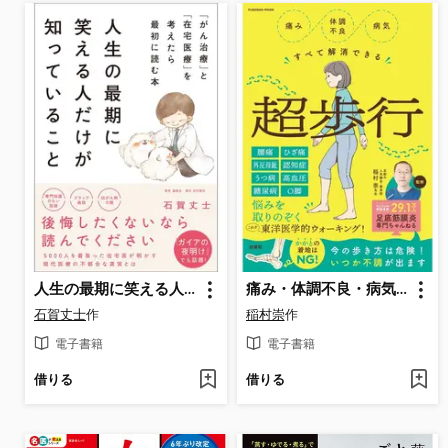
人生の最期に笑える人だけが知っていること 「がん治療」と「在宅医療」を考えたら最初に読む本
痛み・体調不良・病気すべて解消できる超歩行
石賀丈士
作
稲村崇
作
電子書籍
電子書籍
借りる
借りる