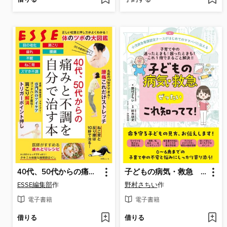
40代、50代からの痛みと不調を自分で治す本
子どもの病気・救急 ぜったい これ知ってて!
ESSE編集部
作
野村さちい
作
電子書籍
電子書籍
借りる
借りる