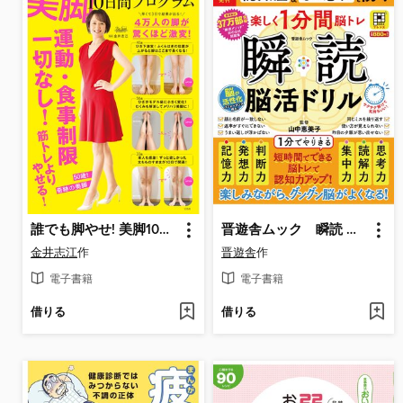
誰でも脚やせ! 美脚10日間プログラム
晋遊舎ムック 瞬読 脳活ドリル
金井志江
作
晋遊舎
作
電子書籍
電子書籍
借りる
借りる