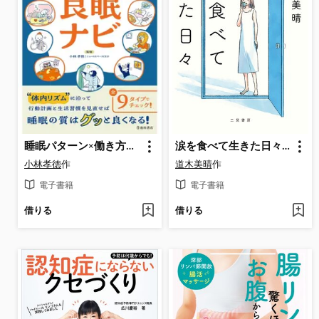
睡眠パターン×働き方で導く! あなたの良眠ナビ（池田書店）
涙を食べて生きた日々 摂食障害――体重28.4kgからの生還
小林孝徳
作
道木美晴
作
電子書籍
電子書籍
借りる
借りる