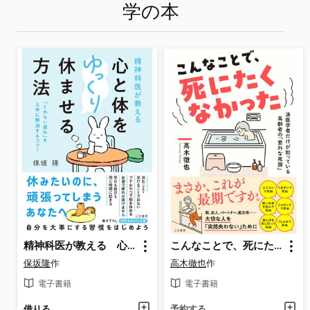
学の本
精神科医が教える 心と体をゆっくり休ませる方法
こんなことで、死にたくなかった
保坂隆
作
高木徹也
作
電子書籍
電子書籍
借りる
予約する