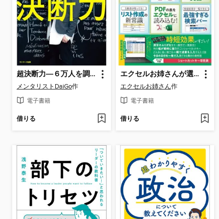
超決断力―６万人を調査してわかった 迷わない決め方の科学
エクセルお姉さんが選ぶ! すごいエクセル時短術
メンタリストDaiGo
作
エクセルお姉さん
作
電子書籍
電子書籍
借りる
借りる