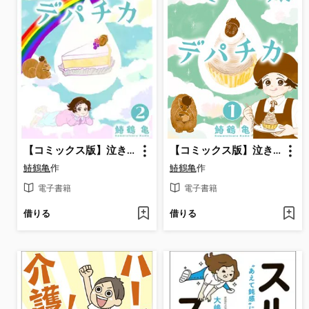
【コミックス版】泣きっつらにデパチカ2
【コミックス版】泣きっつらにデパチカ1
鰆鶴亀
作
鰆鶴亀
作
電子書籍
電子書籍
借りる
借りる