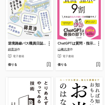
逆境路線バス職員日誌 車庫の端から日本をのぞくと
ChatGPTは質問・指示が9割（池田書店）
綿貫渉
作
山﨑志津
作
電子書籍
電子書籍
借りる
借りる