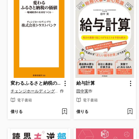
変わるふるさと納税の価値 ─地域経済の未来をつくる─
給与計算
チェンジホールディングス 株式会社トラストバンク
作
田中実
作
電子書籍
電子書籍
借りる
借りる