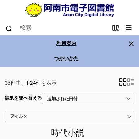
×
利用案内
つかいかた
35件中、1-24件を表示
結果を並べ替える
フィルタ
時代小説