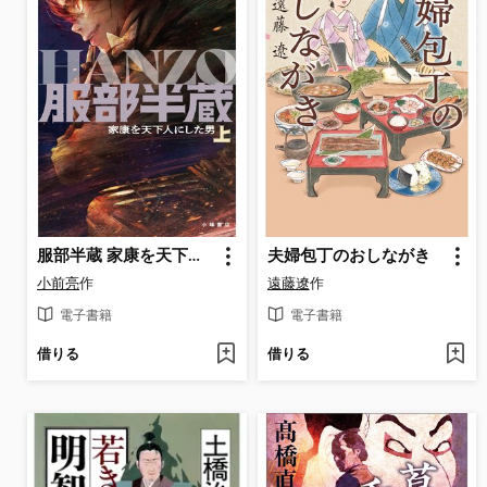
服部半蔵 家康を天下人にした男〈上〉
夫婦包丁のおしながき
小前亮
作
遠藤遼
作
電子書籍
電子書籍
借りる
借りる