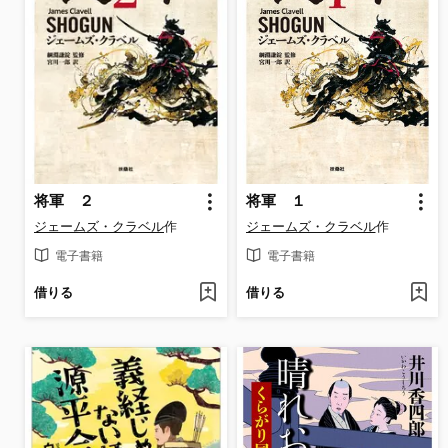
将軍 ２
将軍 １
ジェームズ・クラベル
作
ジェームズ・クラベル
作
電子書籍
電子書籍
借りる
借りる