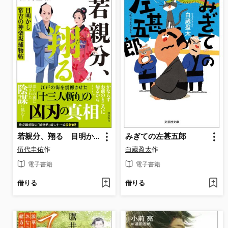
若親分、翔る 目明かし常吉の神楽坂捕物帖
みぎての左甚五郎
伍代圭佑
作
白蔵盈太
作
電子書籍
電子書籍
借りる
借りる